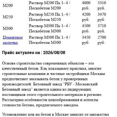
Раствор М200 Пк 1- 4 /
4000
3310
М200
Пескобетон М200
руб.
руб.
Раствор М250 Пк 1- 4 /
4200
3470
М250
Пескобетон М250
руб.
руб.
Раствор М300 Пк 1- 4 /
4500
3710
М300
Пескобетон М300
руб.
руб.
Цементное
Раствор М300 Пк 1- 4 /
3450
2700
молочко
Пескобетон М300
руб.
руб.
Прайс актуален на :
2026/08/08
Основа строительства современных объектов – это
качественный бетон. Как показывает практика, многие
строительные компании и частные застройщики Москвы
предпочитают заказывать бетон у проверенных
производителей. Бетонный завод “РБУ - Московский
Бетонный завод” является одним из лидирующих
поставщиков этого строительного материала в регионе.
Рассмотрим особенности ценообразования и аспекты
стоимости бетона, предлагаемого заводом.
Установление цен на бетон в Москве зависит от множества