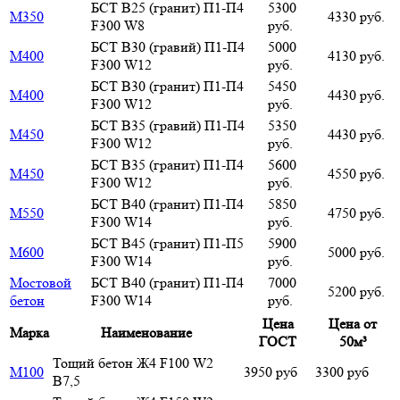
БСТ В25 (гранит) П1-П4
5300
М350
4330 руб.
F300 W8
руб.
БСТ В30 (гравий) П1-П4
5000
М400
4130 руб.
F300 W12
руб.
БСТ В30 (гранит) П1-П4
5450
М400
4430 руб.
F300 W12
руб.
БСТ В35 (гравий) П1-П4
5350
М450
4430 руб.
F300 W12
руб.
БСТ В35 (гранит) П1-П4
5600
М450
4550 руб.
F300 W12
руб.
БСТ В40 (гранит) П1-П4
5850
М550
4750 руб.
F300 W14
руб.
БСТ В45 (гранит) П1-П5
5900
М600
5000 руб.
F300 W14
руб.
Мостовой
БСТ В40 (гранит) П1-П4
7000
5200 руб.
бетон
F300 W14
руб.
Цена
Цена от
Марка
Наименование
ГОСТ
50м³
Тощий бетон Ж4 F100 W2
М100
3950 руб
3300 руб
В7,5