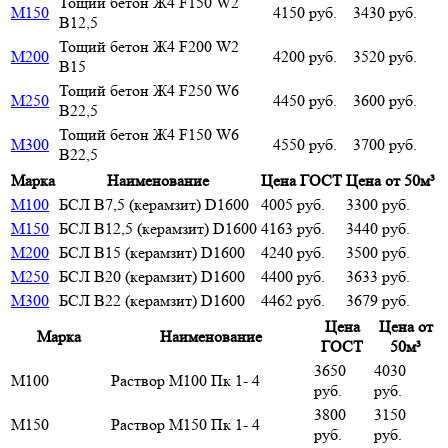
Тощий бетон Ж4 F150 W2
М150
4150 руб.
3430 руб.
В12,5
Тощий бетон Ж4 F200 W2
М200
4200 руб.
3520 руб.
В15
Тощий бетон Ж4 F250 W6
М250
4450 руб.
3600 руб.
В22,5
Тощий бетон Ж4 F150 W6
М300
4550 руб.
3700 руб.
В22,5
Марка
Наименование
Цена ГОСТ
Цена от 50м³
М100
БСЛ В7,5 (керамзит) D1600
4005 руб.
3300 руб.
М150
БСЛ В12,5 (керамзит) D1600
4163 руб.
3440 руб.
М200
БСЛ В15 (керамзит) D1600
4240 руб.
3500 руб.
М250
БСЛ В20 (керамзит) D1600
4400 руб.
3633 руб.
М300
БСЛ В22 (керамзит) D1600
4462 руб.
3679 руб.
Цена
Цена от
Марка
Наименование
ГОСТ
50м³
3650
4030
М100
Раствор М100 Пк 1- 4
руб.
руб.
3800
3150
М150
Раствор М150 Пк 1- 4
руб.
руб.