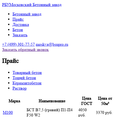
РБУ
Московский Бетонный завод
Бетонный завод
Прайс
Доставка
Бетон
Заказать
+7
(499)
301-77-57
moskva@bsupro.ru
Заказать обратный звонок
Прайс
Товарный бетон
Тощий бетон
Керамзитобетон
Раствор
Цена
Цена от
Марка
Наименование
ГОСТ
50м³
БСТ В7,5 (гравий) П1-П4
4050
М100
3370 руб.
F50 W2
руб.